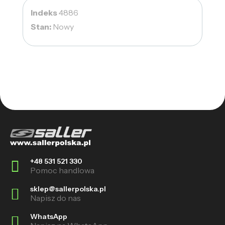
Indeks
4886
Stan:
Nowy
+48 531 521 330
Pomoc handlowa
sklep@sallerpolska.pl
Napisz do nas
WhatsApp