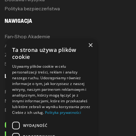
Polityka bezpieczeństwa
NAWIGACJA
Fan-Shop Akademie
×
Akcesoria treningowe
Ta strona używa plików
Zostań dystrybutorem
cookie
Sublimacja
Używamy plików cookie w celu
personalizacji treści, reklam i analizy
LINKI
naszego ruchu. Udostępniamy również
informacje o tym, jak korzystasz z naszej
witryny, naszym partnerom reklamowym i
Promocje
analitycznym, którzy mogą łączyć je z
Nowe produkty
innymi informacjami, które im przekazałeś
lub które zebrali w wyniku korzystania przez
Bestsellery
Ciebie z ich usług.
Polityka prywatności
ODBIERZ 10% ZNIŻKI
WYDAJNOŚĆ
NA PIERWSZE ZAKUPY