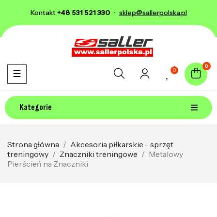
Kontakt
+48 531 521 330
·
sklep@sallerpolska.pl
0
0
Toggle navigation
☰
Kategorie
Strona główna
Akcesoria piłkarskie - sprzęt
treningowy
Znaczniki treningowe
Metalowy
Pierścień na Znaczniki