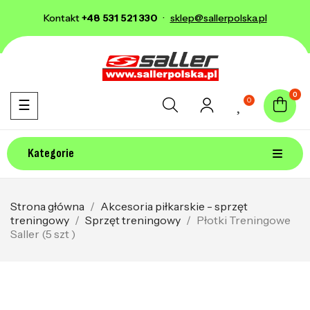
Kontakt
+48 531 521 330
·
sklep@sallerpolska.pl
0
0
Toggle navigation
☰
Kategorie
Strona główna
Akcesoria piłkarskie - sprzęt
treningowy
Sprzęt treningowy
Płotki Treningowe
Saller (5 szt )