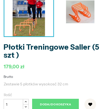
Płotki Treningowe Saller (5
szt )
179,00 zł
Brutto
Zestawie 5 płotków wysokosć 32 cm
Ilość
DODAJ DO KOSZYKA