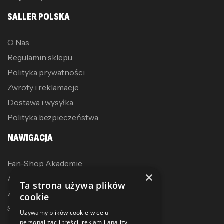
SALLER POLSKA
O Nas
Regulamin sklepu
Polityka prywatności
Zwroty i reklamacje
Dostawa i wysyłka
Polityka bezpieczeństwa
NAWIGACJA
Fan-Shop Akademie
×
Akcesoria treningowe
Ta strona używa plików
Zostań dystrybutorem
cookie
Sublimacja
Używamy plików cookie w celu
personalizacji treści, reklam i analizy