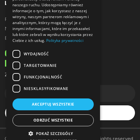
LINKI
naszego ruchu. Udostępniamy również
informacje o tym, jak korzystasz z naszej
witryny, naszym partnerom reklamowym i
Promocje
analitycznym, którzy mogą łączyć je z
Nowe produkty
innymi informacjami, które im przekazałeś
lub które zebrali w wyniku korzystania przez
Bestsellery
Ciebie z ich usług.
Polityka prywatności
ODBIERZ 10% ZNIŻKI
WYDAJNOŚĆ
NA PIERWSZE ZAKUPY
TARGETOWANIE
Zapisz się do naszego newslettera
FUNKCJONALNOŚĆ
NIESKLASYFIKOWANE
AKCEPTUJ WSZYSTKIE
Subskrybuj
ODRZUĆ WSZYSTKIE
POKAŻ SZCZEGÓŁY
Copyright © 2014–2025
Sallerpolska
. All rights reserved