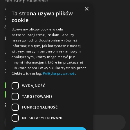
Fan-Shop Akademie
×
Akcesoria treningowe
Ta strona używa plików
Zostań dystrybutorem
cookie
Sublimacja
Używamy plików cookie w celu
personalizacji treści, reklam i analizy
LINKI
naszego ruchu. Udostępniamy również
informacje o tym, jak korzystasz z naszej
witryny, naszym partnerom reklamowym i
Promocje
analitycznym, którzy mogą łączyć je z
Nowe produkty
innymi informacjami, które im przekazałeś
lub które zebrali w wyniku korzystania przez
Bestsellery
Ciebie z ich usług.
Polityka prywatności
ODBIERZ 10% ZNIŻKI
WYDAJNOŚĆ
NA PIERWSZE ZAKUPY
TARGETOWANIE
Zapisz się do naszego newslettera
FUNKCJONALNOŚĆ
NIESKLASYFIKOWANE