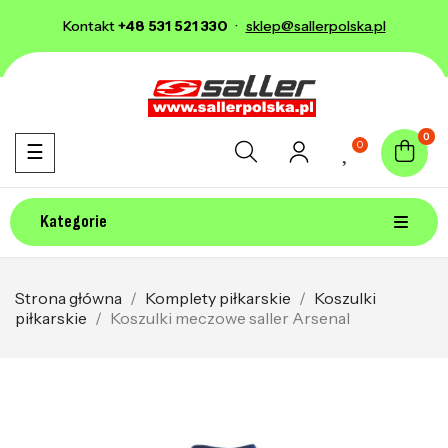
Kontakt
+48 531 521 330
·
sklep@sallerpolska.pl
0
0
Toggle navigation
☰
Kategorie
Strona główna
Komplety piłkarskie
Koszulki
piłkarskie
Koszulki meczowe saller Arsenal