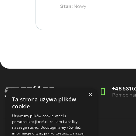
Stan:
Nowy
+48 531 5
×
Pomoc ha
Ta strona używa plików
cookie
Używamy plików cookie w celu
personalizacji treści, reklam i analizy
naszego ruchu. Udostępniamy również
informacje o tym, jak korzystasz z naszej