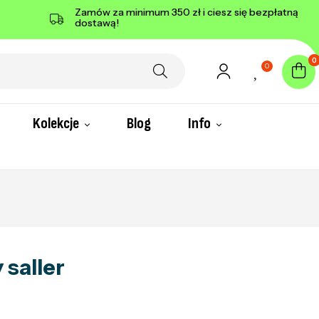
Zamów za minimum 350 zł i ciesz się bezpłatną
dostawą!
0
0
Kolekcje
Blog
Info
 saller