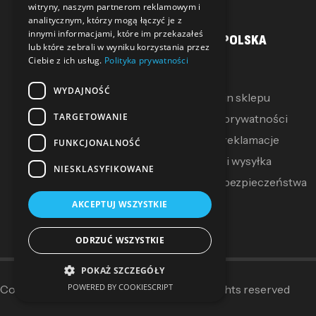
witryny, naszym partnerom reklamowym i
analitycznym, którzy mogą łączyć je z
innymi informacjami, które im przekazałeś
MOJE KONTO
SALLER POLSKA
lub które zebrali w wyniku korzystania przez
Ciebie z ich usług.
Polityka prywatności
Moje konto
O Nas
WYDAJNOŚĆ
Moje pokwitowania
Regulamin sklepu
TARGETOWANIE
Mój koszyk
Polityka prywatności
Zwroty i reklamacje
FUNKCJONALNOŚĆ
Dostawa i wysyłka
NIESKLASYFIKOWANE
Polityka bezpieczeństwa
AKCEPTUJ WSZYSTKIE
ODRZUĆ WSZYSTKIE
POKAŻ SZCZEGÓŁY
POWERED BY COOKIESCRIPT
Copyright © 2014–2025
Sallerpolska
. All rights reserved