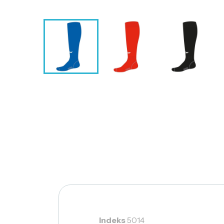
Indeks
5014