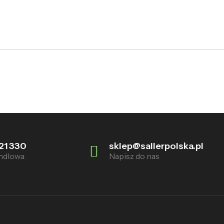
21 330
sklep@sallerpolska.pl
ndlowa
Napisz do nas