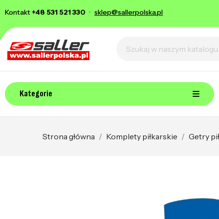
Kontakt
+48 531 521 330
·
sklep@sallerpolska.pl
Kategorie
Strona główna
Komplety piłkarskie
Getry pi