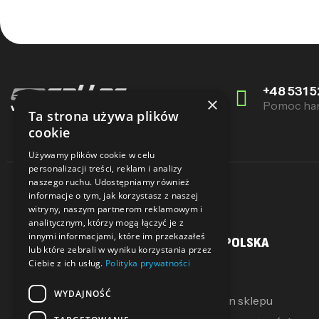
+48 531 5
×
Pomoc ha
Ta strona używa plików
cookie
Używamy plików cookie w celu
personalizacji treści, reklam i analizy
naszego ruchu. Udostępniamy również
informacje o tym, jak korzystasz z naszej
witryny, naszym partnerom reklamowym i
analitycznym, którzy mogą łączyć je z
innymi informacjami, które im przekazałeś
MOJE KONTO
SALLER POLSKA
lub które zebrali w wyniku korzystania przez
Ciebie z ich usług.
Polityka prywatności
Moje konto
O Nas
WYDAJNOŚĆ
Moje pokwitowania
Regulamin sklepu