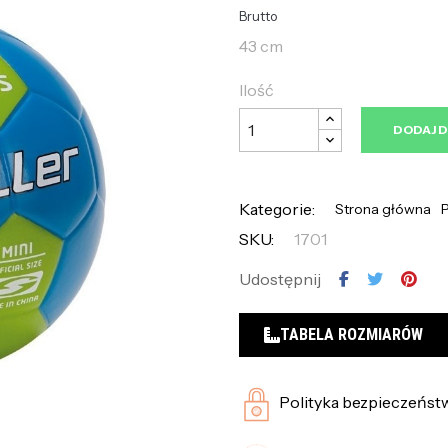
Brutto
43 cm
Ilość
DODAJ 
Kategorie:
Strona główna
P
SKU:
1701
Udostępnij
TABELA ROZMIARÓW
Polityka bezpieczeńst