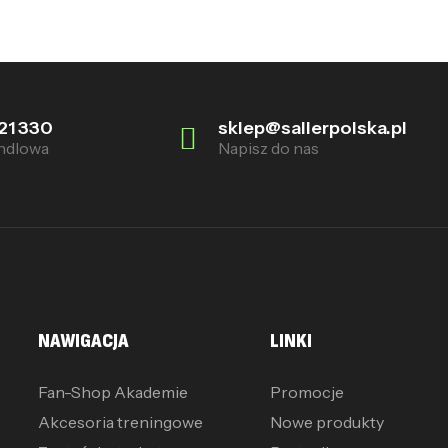
21 330
sklep@sallerpolska.pl
ndlowa
Napisz do nas
NAWIGACJA
LINKI
Fan-Shop Akademie
Promocje
Akcesoria treningowe
Nowe produkty