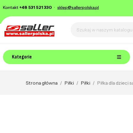
Kontakt
+48 531 521 330
·
sklep@sallerpolska.pl
Kategorie
Strona główna
Piłki
Piłki
Piłka dla dzieci s