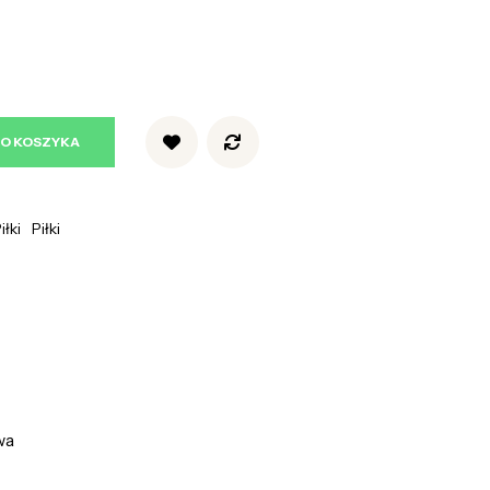
DO KOSZYKA
iłki
Piłki
wa