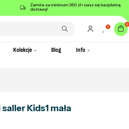
Zamów za minimum 350 zł i ciesz się bezpłatną
dostawą!
0
0
Kolekcje
Blog
Info
i saller Kids1 mała