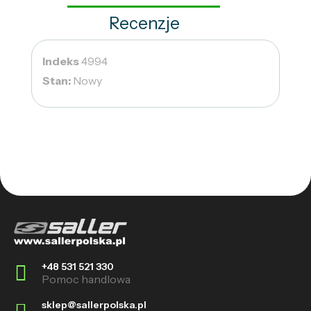
Recenzje
Indeks
4994
Stan:
Nowy
+48 531 521 330
Pomoc handlowa
sklep@sallerpolska.pl