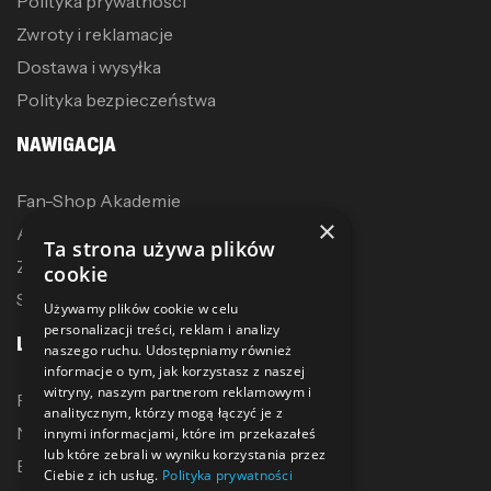
Polityka prywatności
Zwroty i reklamacje
Dostawa i wysyłka
Polityka bezpieczeństwa
NAWIGACJA
Fan-Shop Akademie
×
Akcesoria treningowe
Ta strona używa plików
Zostań dystrybutorem
cookie
Sublimacja
Używamy plików cookie w celu
personalizacji treści, reklam i analizy
LINKI
naszego ruchu. Udostępniamy również
informacje o tym, jak korzystasz z naszej
witryny, naszym partnerom reklamowym i
Promocje
analitycznym, którzy mogą łączyć je z
Nowe produkty
innymi informacjami, które im przekazałeś
lub które zebrali w wyniku korzystania przez
Bestsellery
Ciebie z ich usług.
Polityka prywatności