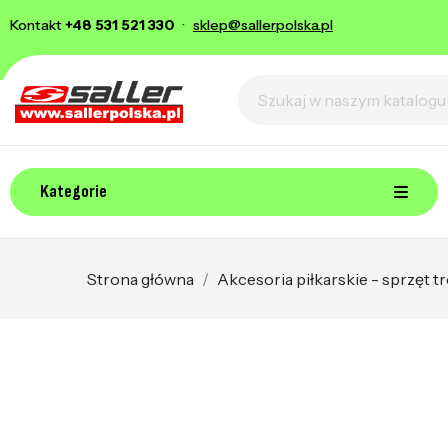
Kontakt
+48 531 521 330
·
sklep@sallerpolska.pl
Kategorie
Strona główna
Akcesoria piłkarskie - sprzęt 