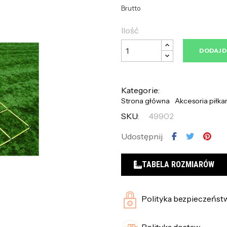
Brutto
Ilość
DODAJ 
Kategorie:
Strona główna
Akcesoria piłka
SKU:
49902
Udostępnij
TABELA ROZMIARÓW
Polityka bezpieczeńst