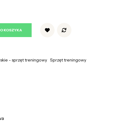
DO KOSZYKA
rskie - sprzęt treningowy
Sprzęt treningowy
wa