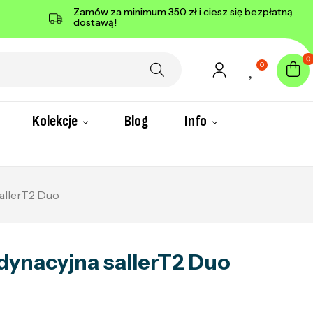
Zamów za minimum 350 zł i ciesz się bezpłatną
dostawą!
0
0
Kolekcje
Blog
Info
allerT2 Duo
dynacyjna sallerT2 Duo