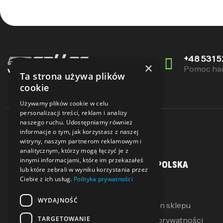
+48 531 5
×
Pomoc ha
Ta strona używa plików
cookie
Używamy plików cookie w celu
personalizacji treści, reklam i analizy
naszego ruchu. Udostępniamy również
informacje o tym, jak korzystasz z naszej
witryny, naszym partnerom reklamowym i
analitycznym, którzy mogą łączyć je z
innymi informacjami, które im przekazałeś
MOJE KONTO
SALLER POLSKA
lub które zebrali w wyniku korzystania przez
Ciebie z ich usług.
Polityka prywatności
Moje konto
O Nas
WYDAJNOŚĆ
Moje pokwitowania
Regulamin sklepu
TARGETOWANIE
Mój koszyk
Polityka prywatności