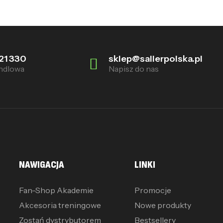
21 330
sklep@sallerpolska.pl
ndlowa
Napisz do nas
NAWIGACJA
LINKI
Fan-Shop Akademie
Promocje
Akcesoria treningowe
Nowe produkty
Zostań dystrybutorem
Bestsellery