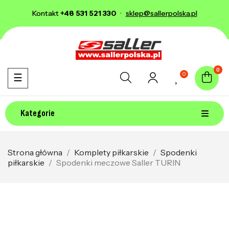
Kontakt
+48 531 521 330
·
sklep@sallerpolska.pl
0
0
Toggle navigation
☰
Kategorie
Strona główna
Komplety piłkarskie
Spodenki
piłkarskie
Spodenki meczowe Saller TURIN