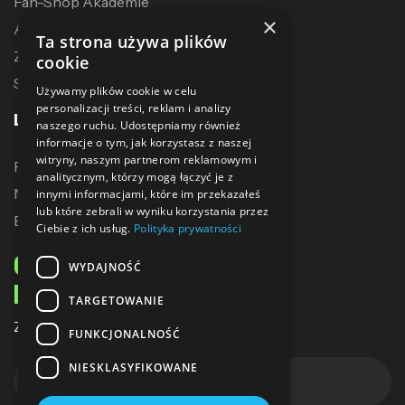
Fan-Shop Akademie
×
Akcesoria treningowe
Ta strona używa plików
Zostań dystrybutorem
cookie
Sublimacja
Używamy plików cookie w celu
personalizacji treści, reklam i analizy
LINKI
naszego ruchu. Udostępniamy również
informacje o tym, jak korzystasz z naszej
witryny, naszym partnerom reklamowym i
Promocje
analitycznym, którzy mogą łączyć je z
Nowe produkty
innymi informacjami, które im przekazałeś
lub które zebrali w wyniku korzystania przez
Bestsellery
Ciebie z ich usług.
Polityka prywatności
ODBIERZ 10% ZNIŻKI
WYDAJNOŚĆ
NA PIERWSZE ZAKUPY
TARGETOWANIE
Zapisz się do naszego newslettera
FUNKCJONALNOŚĆ
NIESKLASYFIKOWANE