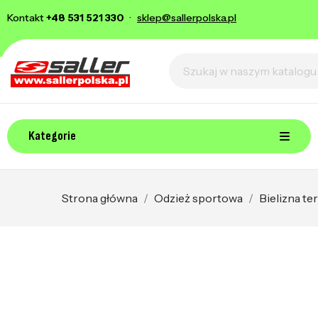
Kontakt
+48 531 521 330
·
sklep@sallerpolska.pl
Kategorie
Strona główna
Odzież sportowa
Bielizna t