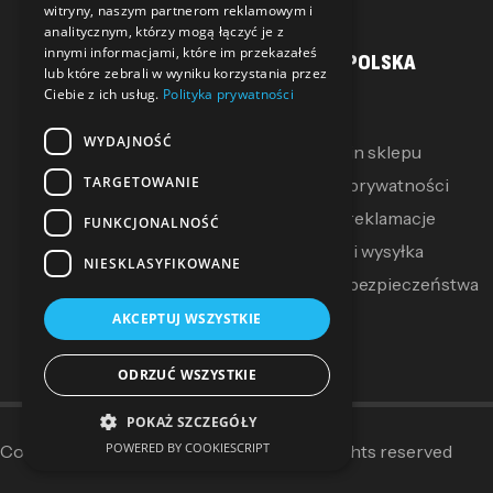
witryny, naszym partnerom reklamowym i
analitycznym, którzy mogą łączyć je z
innymi informacjami, które im przekazałeś
MOJE KONTO
SALLER POLSKA
lub które zebrali w wyniku korzystania przez
Ciebie z ich usług.
Polityka prywatności
Moje konto
O Nas
WYDAJNOŚĆ
Moje pokwitowania
Regulamin sklepu
TARGETOWANIE
Mój koszyk
Polityka prywatności
Zwroty i reklamacje
FUNKCJONALNOŚĆ
Dostawa i wysyłka
NIESKLASYFIKOWANE
Polityka bezpieczeństwa
AKCEPTUJ WSZYSTKIE
ODRZUĆ WSZYSTKIE
POKAŻ SZCZEGÓŁY
POWERED BY COOKIESCRIPT
Copyright © 2014–2025
Sallerpolska
. All rights reserved