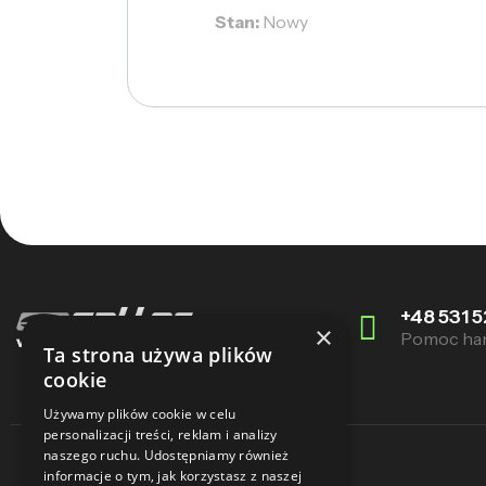
Stan:
Nowy
+48 531 5
×
Pomoc ha
Ta strona używa plików
cookie
Używamy plików cookie w celu
personalizacji treści, reklam i analizy
naszego ruchu. Udostępniamy również
informacje o tym, jak korzystasz z naszej