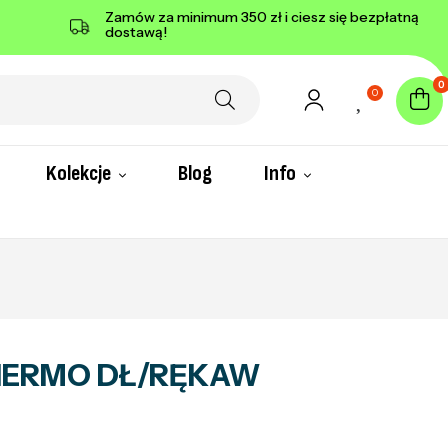
Zamów za minimum 350 zł i ciesz się bezpłatną
dostawą!
0
0
Kolekcje
Blog
Info
HERMO DŁ/RĘKAW