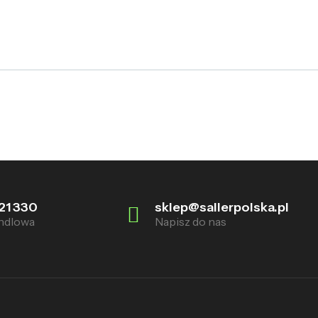
21 330
sklep@sallerpolska.pl
ndlowa
Napisz do nas