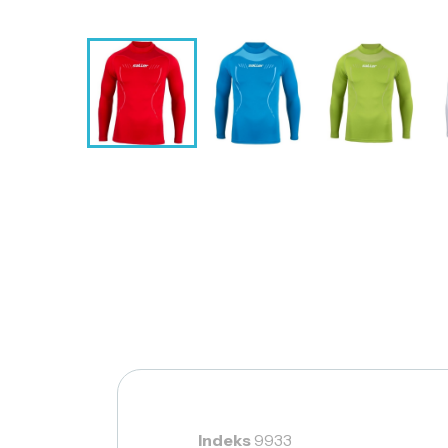
Indeks
9933