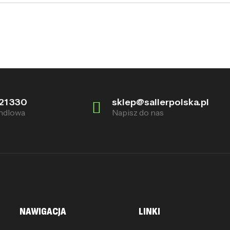
21 330
sklep@sallerpolska.pl
ndlowa
Napisz do nas
NAWIGACJA
LINKI