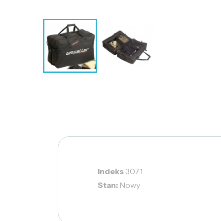
Indeks
3071
Stan:
Nowy