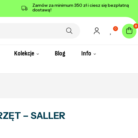
Zamów za minimum 350 zł i ciesz się bezpłatną
dostawą!
0
0
Kolekcje
Blog
Info
RZĘT – SALLER