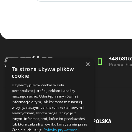
+48 531 5
×
Pomoc ha
Ta strona używa plików
cookie
Używamy plików cookie w celu
personalizacji treści, reklam i analizy
naszego ruchu. Udostępniamy również
informacje o tym, jak korzystasz z naszej
witryny, naszym partnerom reklamowym i
analitycznym, którzy mogą łączyć je z
innymi informacjami, które im przekazałeś
MOJE KONTO
SALLER POLSKA
lub które zebrali w wyniku korzystania przez
Ciebie z ich usług.
Polityka prywatności