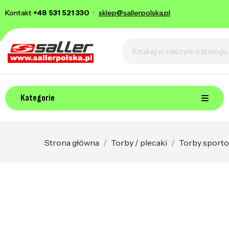
Kontakt
+48 531 521 330
·
sklep@sallerpolska.pl
Kategorie
Strona główna
Torby / plecaki
Torby sport