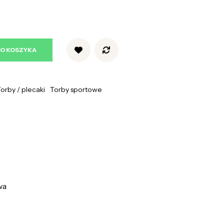
DO KOSZYKA
orby / plecaki
Torby sportowe
wa