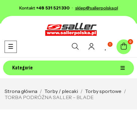
Kontakt
+48 531 521 330
·
sklep@sallerpolska.pl
0
0
Toggle navigation
☰
Kategorie
Strona główna
Torby / plecaki
Torby sportowe
TORBA PODRÓŻNA SALLER – BLADE