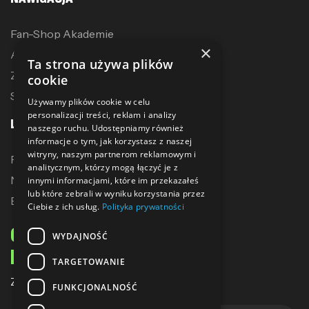
Fan-Shop Akademie
×
Akcesoria treningowe
Ta strona używa plików
Zostań dystrybutorem
cookie
Sublimacja
Używamy plików cookie w celu
personalizacji treści, reklam i analizy
LINKI
naszego ruchu. Udostępniamy również
informacje o tym, jak korzystasz z naszej
witryny, naszym partnerom reklamowym i
Promocje
analitycznym, którzy mogą łączyć je z
Nowe produkty
innymi informacjami, które im przekazałeś
lub które zebrali w wyniku korzystania przez
Bestsellery
Ciebie z ich usług.
Polityka prywatności
ODBIERZ 10% ZNIŻKI
WYDAJNOŚĆ
NA PIERWSZE ZAKUPY
TARGETOWANIE
Zapisz się do naszego newslettera
FUNKCJONALNOŚĆ