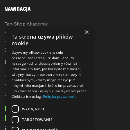
NAWIGACJA
Fan-Shop Akademie
×
Akcesoria treningowe
Ta strona używa plików
Zostań dystrybutorem
cookie
Sublimacja
Używamy plików cookie w celu
personalizacji treści, reklam i analizy
LINKI
naszego ruchu. Udostępniamy również
informacje o tym, jak korzystasz z naszej
witryny, naszym partnerom reklamowym i
Promocje
analitycznym, którzy mogą łączyć je z
Nowe produkty
innymi informacjami, które im przekazałeś
lub które zebrali w wyniku korzystania przez
Bestsellery
Ciebie z ich usług.
Polityka prywatności
ODBIERZ 10% ZNIŻKI
WYDAJNOŚĆ
NA PIERWSZE ZAKUPY
TARGETOWANIE
Zapisz się do naszego newslettera