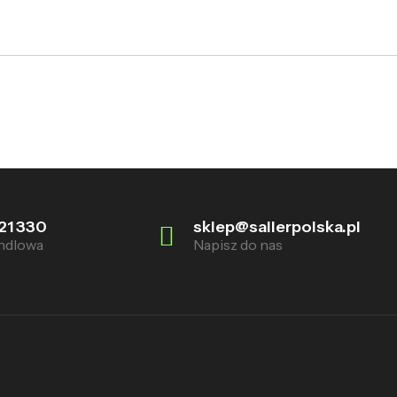
21 330
sklep@sallerpolska.pl
ndlowa
Napisz do nas