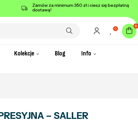
Zamów za minimum 350 zł i ciesz się bezpłatną
dostawą!
0
0
Kolekcje
Blog
Info
RESYJNA – SALLER