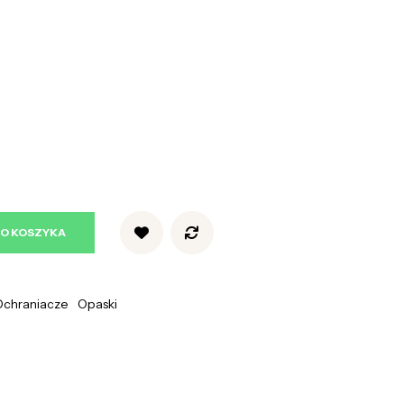
DO KOSZYKA
Ochraniacze
Opaski