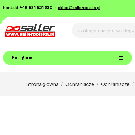
Kontakt
+48 531 521 330
·
sklep@sallerpolska.pl
Kategorie
Strona główna
Ochraniacze
Ochraniacze