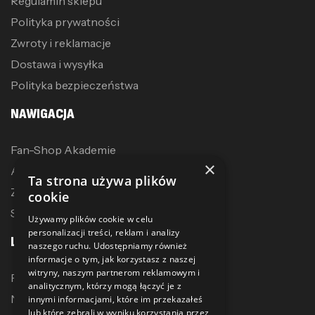
Regulamin sklepu
Polityka prywatności
Zwroty i reklamacje
Dostawa i wysyłka
Polityka bezpieczeństwa
NAWIGACJA
Fan-Shop Akademie
×
Akcesoria treningowe
Ta strona używa plików
Zostań dystrybutorem
cookie
Sublimacja
Używamy plików cookie w celu
personalizacji treści, reklam i analizy
LINKI
naszego ruchu. Udostępniamy również
informacje o tym, jak korzystasz z naszej
witryny, naszym partnerom reklamowym i
Promocje
analitycznym, którzy mogą łączyć je z
Nowe produkty
innymi informacjami, które im przekazałeś
lub które zebrali w wyniku korzystania przez