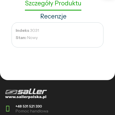
Szczegóły Produktu
Recenzje
Indeks
3031
Stan:
Nowy
+48 531 521 330
Pomoc handlowa