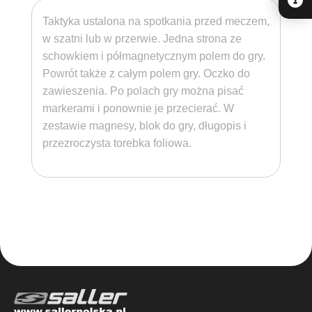
Taktyka ustalona na spotkania przed meczem,
w szatni lub w przerwie. Jedna strona ze
schowkiem i półmagnetycznym polem do gry.
Powrót także z całym polem gry. Oczko do
zawieszenia. Po polach gry można pisać
markerami i ponownie je przecierać. W
zestawie magnesy, blok do gry, długopis i
przezroczysta torebka foliowa.