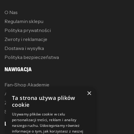
O Nas
Regulamin sklepu
Polityka prywatności
Zwroty i reklamacje
Dostawa i wysyłka
Polityka bezpieczeństwa
NAWIGACJA
Fan-Shop Akademie
×
Akcesoria treningowe
Ta strona używa plików
Zostań dystrybutorem
cookie
Sublimacja
Używamy plików cookie w celu
personalizacji treści, reklam i analizy
LINKI
naszego ruchu. Udostępniamy również
informacje o tym, jak korzystasz z naszej