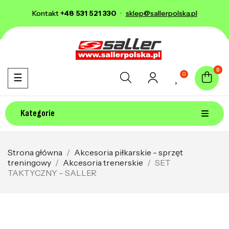
Kontakt
+48 531 521 330
·
sklep@sallerpolska.pl
0
0
Toggle navigation
☰
Kategorie
Strona główna
Akcesoria piłkarskie - sprzęt
treningowy
Akcesoria trenerskie
SET
TAKTYCZNY – SALLER