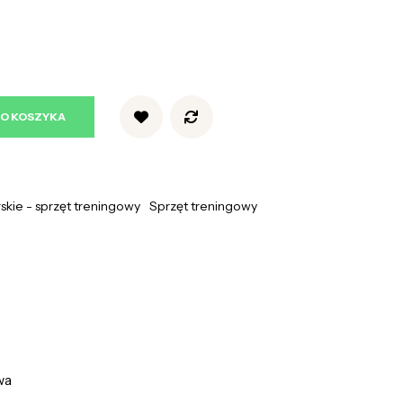
DO KOSZYKA
rskie - sprzęt treningowy
Sprzęt treningowy
wa