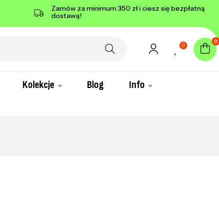
Zamów za minimum 350 zł i ciesz się bezpłatną
dostawą!
0
0
Kolekcje
Blog
Info