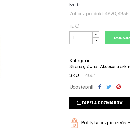
Brutto
Zobacz produkt: 4820, 4855
Ilość
DODAJ 
Kategorie:
Strona główna
Akcesoria piłka
SKU:
4881
Udostępnij
TABELA ROZMIARÓW
Polityka bezpieczeńst