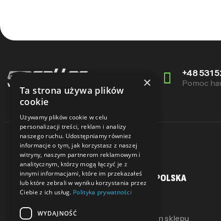
+48 531 5
×
Pomoc ha
Ta strona używa plików
cookie
Używamy plików cookie w celu
personalizacji treści, reklam i analizy
naszego ruchu. Udostępniamy również
informacje o tym, jak korzystasz z naszej
witryny, naszym partnerom reklamowym i
analitycznym, którzy mogą łączyć je z
innymi informacjami, które im przekazałeś
MOJE KONTO
SALLER POLSKA
lub które zebrali w wyniku korzystania przez
Ciebie z ich usług.
Polityka prywatności
Moje konto
O Nas
WYDAJNOŚĆ
Moje pokwitowania
Regulamin sklepu