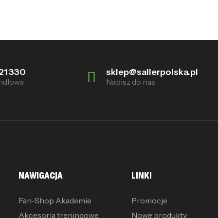
21 330
sklep@sallerpolska.pl
ndlowa
Napisz do nas
NAWIGACJA
LINKI
Fan-Shop Akademie
Promocje
Akcesoria treningowe
Nowe produkty