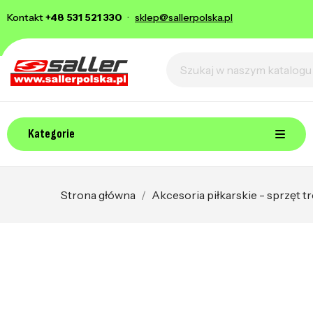
Kontakt
+48 531 521 330
·
sklep@sallerpolska.pl
Kategorie
Strona główna
Akcesoria piłkarskie - sprzęt 