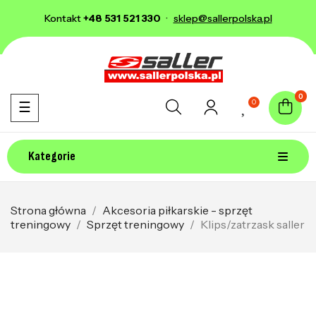
Kontakt
+48 531 521 330
·
sklep@sallerpolska.pl
0
0
Toggle navigation
☰
Kategorie
Strona główna
Akcesoria piłkarskie - sprzęt
treningowy
Sprzęt treningowy
Klips/zatrzask saller