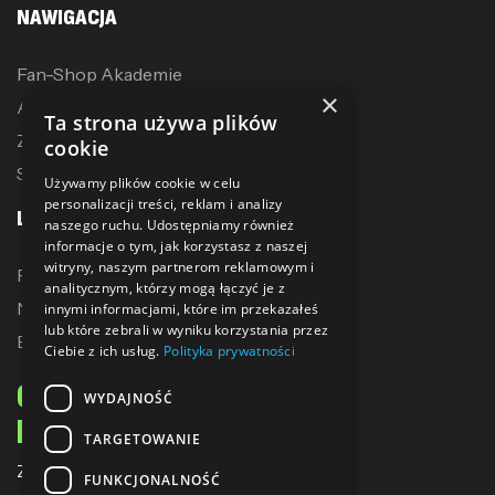
NAWIGACJA
Fan-Shop Akademie
×
Akcesoria treningowe
Ta strona używa plików
Zostań dystrybutorem
cookie
Sublimacja
Używamy plików cookie w celu
personalizacji treści, reklam i analizy
LINKI
naszego ruchu. Udostępniamy również
informacje o tym, jak korzystasz z naszej
witryny, naszym partnerom reklamowym i
Promocje
analitycznym, którzy mogą łączyć je z
Nowe produkty
innymi informacjami, które im przekazałeś
lub które zebrali w wyniku korzystania przez
Bestsellery
Ciebie z ich usług.
Polityka prywatności
ODBIERZ 10% ZNIŻKI
WYDAJNOŚĆ
NA PIERWSZE ZAKUPY
TARGETOWANIE
Zapisz się do naszego newslettera
FUNKCJONALNOŚĆ