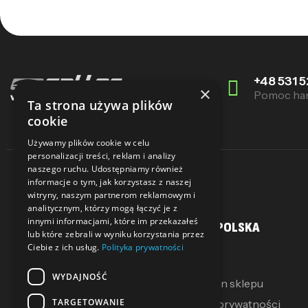
+48 531 5
×
Pomoc ha
Ta strona używa plików
cookie
Używamy plików cookie w celu
personalizacji treści, reklam i analizy
naszego ruchu. Udostępniamy również
informacje o tym, jak korzystasz z naszej
witryny, naszym partnerom reklamowym i
analitycznym, którzy mogą łączyć je z
innymi informacjami, które im przekazałeś
MOJE KONTO
SALLER POLSKA
lub które zebrali w wyniku korzystania przez
Ciebie z ich usług.
Polityka prywatności
Moje konto
O Nas
WYDAJNOŚĆ
Moje pokwitowania
Regulamin sklepu
TARGETOWANIE
Mój koszyk
Polityka prywatności