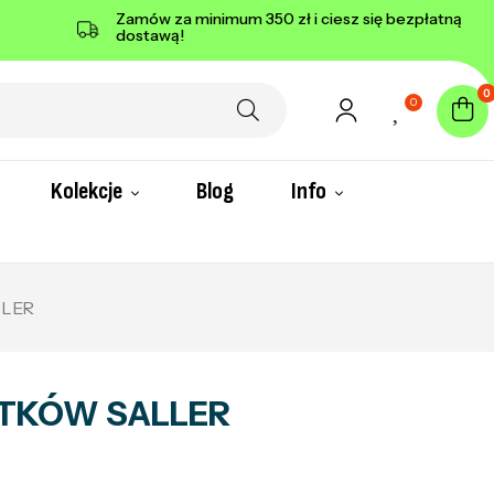
Zamów za minimum 350 zł i ciesz się bezpłatną
dostawą!
0
0
Kolekcje
Blog
Info
LLER
OTKÓW SALLER