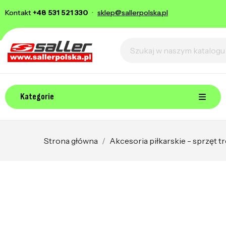
Kontakt
+48 531 521 330
·
sklep@sallerpolska.pl
Kategorie
Strona główna
Akcesoria piłkarskie - sprzęt 