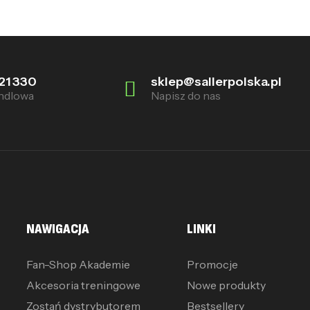
21 330
sklep@sallerpolska.pl
ndlowa
Napisz do nas
NAWIGACJA
LINKI
Fan-Shop Akademie
Promocje
Akcesoria treningowe
Nowe produkty
Zostań dystrybutorem
Bestsellery