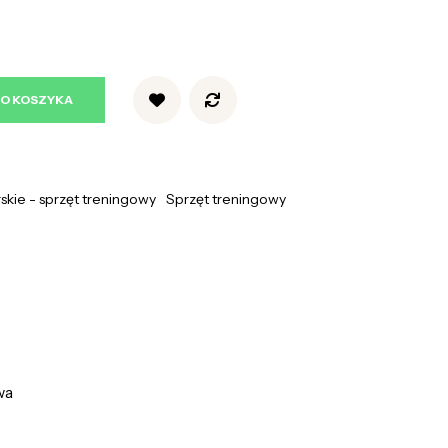
DO KOSZYKA
rskie - sprzęt treningowy
Sprzęt treningowy
wa