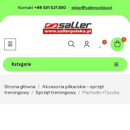
Kontakt
+48 531 521 330
·
sklep@sallerpolska.pl
0
0
Toggle navigation
☰
Kategorie
Strona główna
Akcesoria piłkarskie - sprzęt
treningowy
Sprzęt treningowy
Pachołki +Tyczka