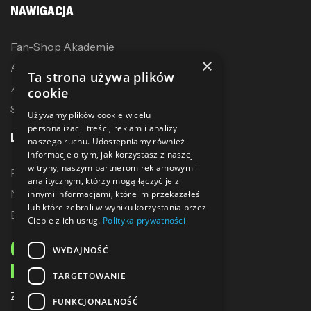
NAWIGACJA
Fan-Shop Akademie
×
Akcesoria treningowe
Ta strona używa plików
Zostań dystrybutorem
cookie
Sublimacja
Używamy plików cookie w celu
personalizacji treści, reklam i analizy
LINKI
naszego ruchu. Udostępniamy również
informacje o tym, jak korzystasz z naszej
witryny, naszym partnerom reklamowym i
Promocje
analitycznym, którzy mogą łączyć je z
Nowe produkty
innymi informacjami, które im przekazałeś
lub które zebrali w wyniku korzystania przez
Bestsellery
Ciebie z ich usług.
Polityka prywatności
ODBIERZ 10% ZNIŻKI
WYDAJNOŚĆ
NA PIERWSZE ZAKUPY
TARGETOWANIE
Zapisz się do naszego newslettera
FUNKCJONALNOŚĆ